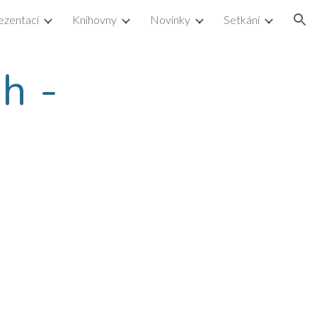
ezentací
Knihovny
Novinky
Setkání
ion
 - 