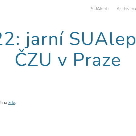
SUAleph
Archiv pr
ip to main content
Skip to navigat
2: jarní SUAleph
ČZU v Praze
é na 
zde
.