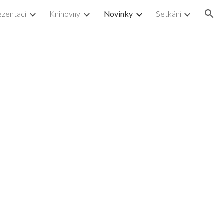
ezentací
Knihovny
Novinky
Setkání
ion